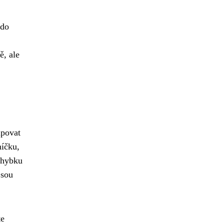
 do
ě, ale
upovat
níčku,
ýhybku
jsou
te