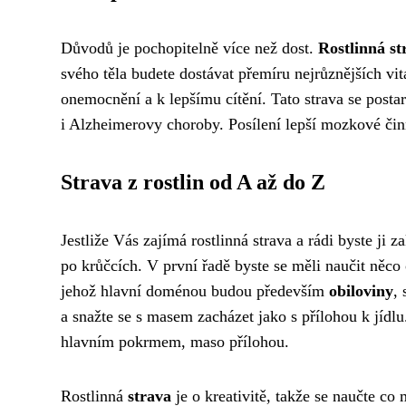
Důvodů je pochopitelně více než dost.
Rostlinná st
svého těla budete dostávat přemíru nejrůznějších vi
onemocnění a k lepšímu cítění. Tato strava se postar
i Alzheimerovy choroby. Posílení lepší mozkové čin
Strava z rostlin od A až do Z
Jestliže Vás zajímá rostlinná strava a rádi byste j
po krůčcích. V první řadě byste se měli naučit něc
jehož hlavní doménou budou především
obiloviny
,
a snažte se s masem zacházet jako s přílohou k jídl
hlavním pokrmem, maso přílohou.
Rostlinná
strava
je o kreativitě, takže se naučte co