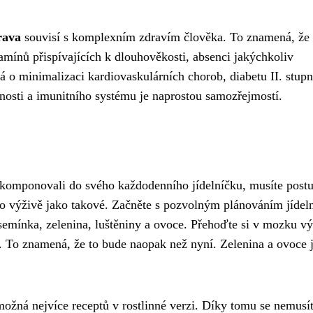
rava
souvisí s komplexním zdravím člověka. To znamená, že
tamínů přispívajících k dlouhověkosti, absenci jakýchkoliv
á o minimalizaci kardiovaskulárních chorob, diabetu II. stupn
nosti a imunitního systému je naprostou samozřejmostí.
i zakomponovali do svého každodenního jídelníčku, musíte post
o o výživě jako takové. Začněte s pozvolným plánováním jídel
 semínka, zelenina, luštěniny a ovoce. Přehoďte si v mozku v
u. To znamená, že to bude naopak než nyní. Zelenina a ovoce 
 možná nejvíce receptů v rostlinné verzi. Díky tomu se nemusí