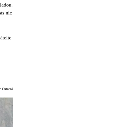
kladou.
ás nic
átelte
e:
Ostatní